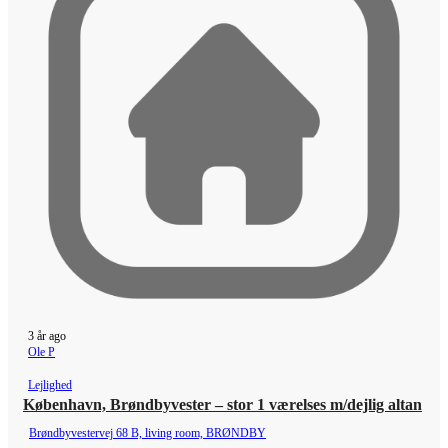
3 år ago
Ole P
Lejlighed
København, Brøndbyvester – stor 1 værelses m/dejlig altan
Brøndbyvestervej 68 B, living room, BRØNDBY