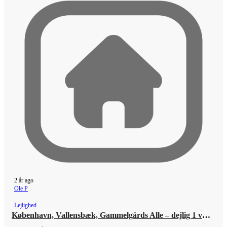
2 år ago
Ole P
Lejlighed
København, Vallensbæk, Gammelgårds Alle – dejlig 1 værelses