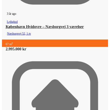
3 år ago
Lejlighed
København Hvidovre – Næsborgvej 3 værelser
Næsborgvej 52, 1.tv
2
67 m
2.995.000 kr