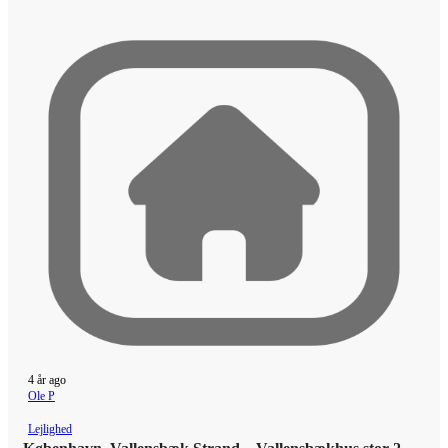
4 år ago
Ole P
Lejlighed