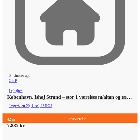
6 måneder ago
Ole P
Lejlighed
København, Ishøj Strand – stor 1 værelses m/altan og tæt til alt
Jægerbuen 20, 1. sal, ISHØJ
2
1 soveværelse
42 m
7.885 kr