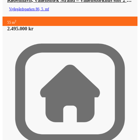
København, Vallensbæk Strand – Vallensbækhus stor 2 værelser
Vejlegårdsparken 86, 5. mf
2
55 m
2.495.000 kr