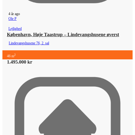
4 år ago
Ole P
Lejlighed
København, Høje Taastrup – Lindevangshusene øverst
Lindevangshusene 76, 2. sal
2
46 m
1.495.000 kr