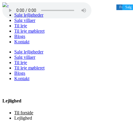
Fremleje
Fremleje
Fremleje
Fremleje
Fremleje
Salg
Salg
Salg
Salg
Salg
Salg
Salg
Salg
Salg
Salg
Salg lejligheder
Salg villaer
Til leje
Til leje møbleret
Blogs
Kontakt
Salg lejligheder
Salg villaer
Til leje
Til leje møbleret
Blogs
Kontakt
Lejlighed
Til forside
Lejlighed