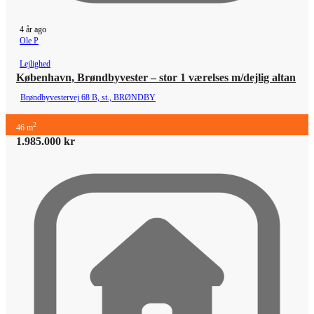
4 år ago
Ole P
Lejlighed
København, Brøndbyvester – stor 1 værelses m/dejlig altan
Brøndbyvestervej 68 B, st., BRØNDBY
2
46 m
1.985.000 kr