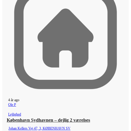
4 år ago
Ole P
Lejlighed
København Sydhavnen – dejlig 2 værelses
Johan Kellers Vej 47, 3, KØBENHAVN SV