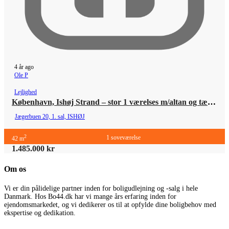
4 år ago
Ole P
Lejlighed
København, Ishøj Strand – stor 1 værelses m/altan og tæt til alt
Jægerbuen 20, 1. sal, ISHØJ
2
1 soveværelse
42 m
1.485.000 kr
Om os
Vi er din pålidelige partner inden for boligudlejning og -salg i hele
Danmark. Hos Bo44.dk har vi mange års erfaring inden for
ejendomsmarkedet, og vi dedikerer os til at opfylde dine boligbehov med
ekspertise og dedikation.