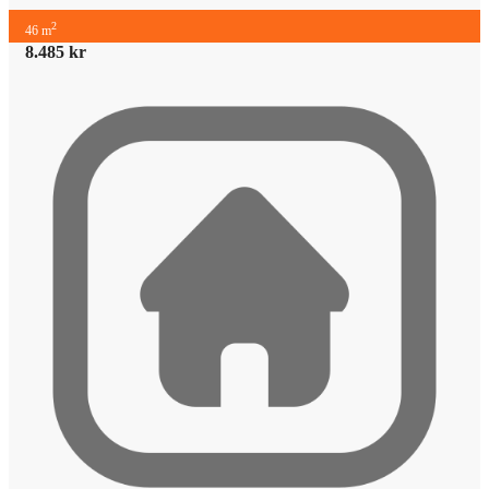
2
46 m
8.485 kr