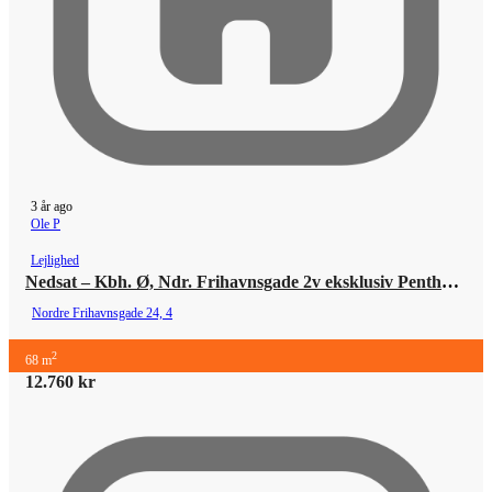
3 år ago
Ole P
Lejlighed
Nedsat – Kbh. Ø, Ndr. Frihavnsgade 2v eksklusiv Penthouse (ingen ovenpå) p-plads/kræver bil
Nordre Frihavnsgade 24, 4
2
68 m
12.760 kr