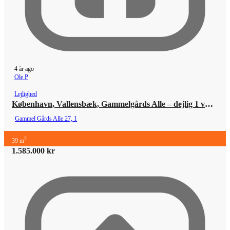
4 år ago
Ole P
Lejlighed
København, Vallensbæk, Gammelgårds Alle – dejlig 1 værelses
Gammel Gårds Alle 27, 1
2
39 m
1.585.000 kr