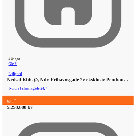
4 år ago
Ole P
Lejlighed
Nedsat Kbh. Ø, Ndr. Frihavnsgade 2v eksklusiv Penthouse (ingen ovenpå), p-plads
Nordre Frihavnsgade 24, 4
2
68 m
5.250.000 kr