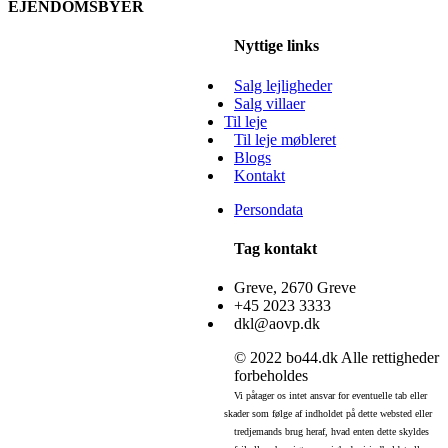
EJENDOMSBYER
Albertslund
Nyttige links
Amager
Salg lejligheder
Brøndby
Salg villaer
Brønshøj
Til leje
Til leje møbleret
Greve
Blogs
Høje Taastrup
Kontakt
Hvidovre
Persondata
Ishøj
København
Tag kontakt
København City
Rødovre
Greve, 2670 Greve
+45 2023 3333
Skovlunde
dkl@aovp.dk
Solrød
© 2022 bo44.dk Alle rettigheder
Sundby
forbeholdes
Sydhavnen
Vi påtager os intet ansvar for eventuelle tab eller
Valby
skader som følge af indholdet på dette websted eller
Vallensbæk
tredjemands brug heraf, hvad enten dette skyldes