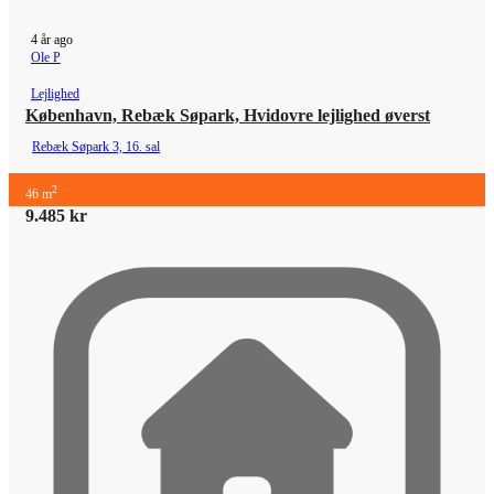
4 år ago
Ole P
Lejlighed
København, Rebæk Søpark, Hvidovre lejlighed øverst
Rebæk Søpark 3, 16. sal
2
46 m
9.485 kr