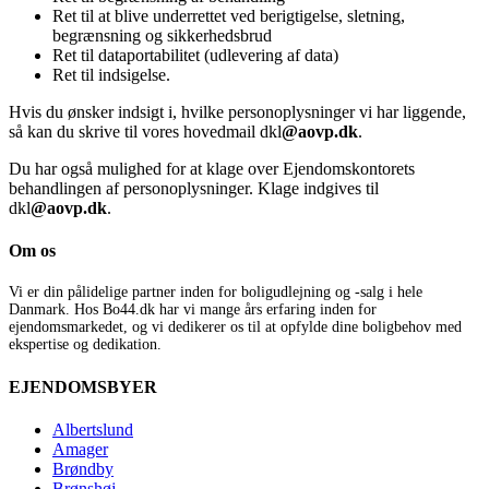
Ret til at blive underrettet ved berigtigelse, sletning,
begrænsning og sikkerhedsbrud
Ret til dataportabilitet (udlevering af data)
Ret til indsigelse.
Hvis du ønsker indsigt i, hvilke personoplysninger vi har liggende,
så kan du skrive til vores hovedmail dkl
@aovp.dk
.
Du har også mulighed for at klage over Ejendomskontorets
behandlingen af personoplysninger. Klage indgives til
dkl
@aovp.dk
.
Om os
Vi er din pålidelige partner inden for boligudlejning og -salg i hele
Danmark. Hos Bo44.dk har vi mange års erfaring inden for
ejendomsmarkedet, og vi dedikerer os til at opfylde dine boligbehov med
ekspertise og dedikation.
EJENDOMSBYER
Albertslund
Amager
Brøndby
Brønshøj