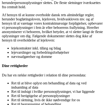
herunderpersonoplysninger slettes. De fleste sletninger iværksættes
fra centralt hold.
Af hensyn til at kunne overholde dansk rets almindelige regler,
herunder bogføringsloven, lejeloven, hvidvaskloven mv. og af
hensyn til at varetage vores kontraktmæssige forpligtelser, opbevarer
vi personoplysninger i fem år efter beboerens fraflytning. Herefter
anonymiserer vi beboeren, hvilket betyder, at vi sletter langt de fleste
oplysninger om dig. Følgende dokumenter slettes dog ikke af
hensyn til overholdelse af lejeloven:
lejekontrakter inkl. tillæg og bilag
lejevarslinger og forbedringsforhøjelser
nævnsafgørelser og domme
Dine rettigheder
Du har en række rettigheder i relation til dine persondata:
Ret til at blive oplyst om behandling af data og ved
indsamling af data
Ret til indsigt i hvilke personoplysninger, vi har liggende
Ret til berigtigelse af personoplysninger
Ret til sletning, hvis de ikke nødvendige for os
Ret til begrænsning af behandling