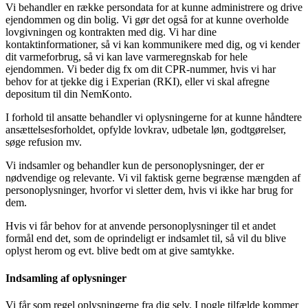
Vi behandler en række persondata for at kunne administrere og drive
ejendommen og din bolig. Vi gør det også for at kunne overholde
lovgivningen og kontrakten med dig. Vi har dine
kontaktinformationer, så vi kan kommunikere med dig, og vi kender
dit varmeforbrug, så vi kan lave varmeregnskab for hele
ejendommen. Vi beder dig fx om dit CPR-nummer, hvis vi har
behov for at tjekke dig i Experian (RKI), eller vi skal afregne
depositum til din NemKonto.
I forhold til ansatte behandler vi oplysningerne for at kunne håndtere
ansættelsesforholdet, opfylde lovkrav, udbetale løn, godtgørelser,
søge refusion mv.
Vi indsamler og behandler kun de personoplysninger, der er
nødvendige og relevante. Vi vil faktisk gerne begrænse mængden af
personoplysninger, hvorfor vi sletter dem, hvis vi ikke har brug for
dem.
Hvis vi får behov for at anvende personoplysninger til et andet
formål end det, som de oprindeligt er indsamlet til, så vil du blive
oplyst herom og evt. blive bedt om at give samtykke.
Indsamling af oplysninger
Vi får som regel oplysningerne fra dig selv. I nogle tilfælde kommer