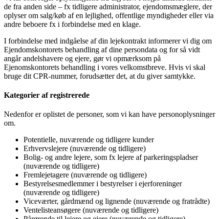
de fra anden side – fx tidligere administrator, ejendomsmæglere, der
oplyser om salg/køb af en lejlighed, offentlige myndigheder eller via
andre beboere fx i forbindelse med en klage.
I forbindelse med indgåelse af din lejekontrakt informerer vi dig om
Ejendomskontorets behandling af dine persondata og for så vidt
angår andelshavere og ejere, gør vi opmærksom på
Ejenomskontorets behandling i vores velkomstbreve. Hvis vi skal
bruge dit CPR-nummer, forudsætter det, at du giver samtykke.
Kategorier af registrerede
Nedenfor er oplistet de personer, som vi kan have personoplysninger
om.
Potentielle, nuværende og tidligere kunder
Erhvervslejere (nuværende og tidligere)
Bolig- og andre lejere, som fx lejere af parkeringspladser
(nuværende og tidligere)
Fremlejetagere (nuværende og tidligere)
Bestyrelsesmedlemmer i bestyrelser i ejerforeninger
(nuværende og tidligere)
Viceværter, gårdmænd og lignende (nuværende og fratrådte)
Ventelisteansøgere (nuværende og tidligere)
Pårørende til lejere og ejere (nuværende og tidligere)