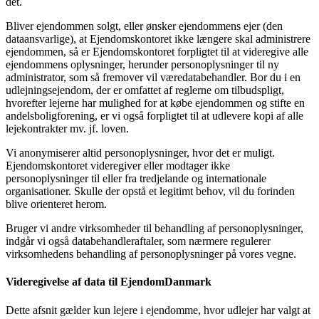
det.
Bliver ejendommen solgt, eller ønsker ejendommens ejer (den
dataansvarlige), at Ejendomskontoret ikke længere skal administrere
ejendommen, så er Ejendomskontoret forpligtet til at videregive alle
ejendommens oplysninger, herunder personoplysninger til ny
administrator, som så fremover vil væredatabehandler. Bor du i en
udlejningsejendom, der er omfattet af reglerne om tilbudspligt,
hvorefter lejerne har mulighed for at købe ejendommen og stifte en
andelsboligforening, er vi også forpligtet til at udlevere kopi af alle
lejekontrakter mv. jf. loven.
Vi anonymiserer altid personoplysninger, hvor det er muligt.
Ejendomskontoret videregiver eller modtager ikke
personoplysninger til eller fra tredjelande og internationale
organisationer. Skulle der opstå et legitimt behov, vil du forinden
blive orienteret herom.
Bruger vi andre virksomheder til behandling af personoplysninger,
indgår vi også databehandleraftaler, som nærmere regulerer
virksomhedens behandling af personoplysninger på vores vegne.
Videregivelse af data til EjendomDanmark
Dette afsnit gælder kun lejere i ejendomme, hvor udlejer har valgt at