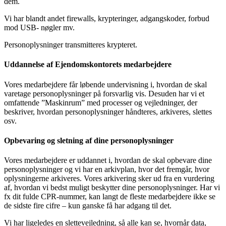
dem.
Vi har blandt andet firewalls, krypteringer, adgangskoder, forbud
mod USB- nøgler mv.
Personoplysninger
transmitteres krypteret
.
Uddannelse af Ejendomskontorets medarbejdere
Vores medarbejdere får løbende undervisning i, hvordan de skal
varetage personoplysninger på forsvarlig vis. Desuden har vi et
omfattende ”Maskinrum” med processer og vejledninger, der
beskriver, hvordan personoplysninger håndteres, arkiveres, slettes
osv.
Opbevaring og sletning af dine personoplysninger
Vores medarbejdere er uddannet i, hvordan de skal opbevare dine
personoplysninger og vi har en arkivplan, hvor det fremgår, hvor
oplysningerne arkiveres. Vores arkivering sker ud fra en vurdering
af, hvordan vi bedst muligt beskytter dine personoplysninger. Har vi
fx dit fulde CPR-nummer, kan langt de fleste medarbejdere ikke se
de sidste fire cifre – kun ganske få har adgang til det.
Vi har ligeledes en slettevejledning, så alle kan se, hvornår data,