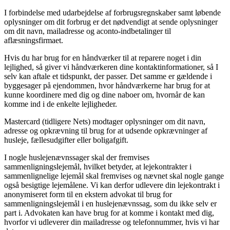
I forbindelse med udarbejdelse af forbrugsregnskaber samt løbende
oplysninger om dit forbrug er det nødvendigt at sende oplysninger
om dit navn, mailadresse og aconto-indbetalinger til
aflæsningsfirmaet.
Hvis du har brug for en håndværker til at reparere noget i din
lejlighed, så giver vi håndværkeren dine kontaktinformationer, så I
selv kan aftale et tidspunkt, der passer. Det samme er gældende i
byggesager på ejendommen, hvor håndværkerne har brug for at
kunne koordinere med dig og dine naboer om, hvornår de kan
komme ind i de enkelte lejligheder.
Mastercard (tidligere Nets) modtager oplysninger om dit navn,
adresse og opkrævning til brug for at udsende opkrævninger af
husleje, fællesudgifter eller boligafgift.
I nogle huslejenævnssager skal der fremvises
sammenligningslejemål, hvilket betyder, at lejekontrakter i
sammenlignelige lejemål skal fremvises og nævnet skal nogle gange
også besigtige lejemålene. Vi kan derfor udlevere din lejekontrakt i
anonymiseret form til en ekstern advokat til brug for
sammenligningslejemål i en huslejenævnssag, som du ikke selv er
part i. Advokaten kan have brug for at komme i kontakt med dig,
hvorfor vi udleverer din mailadresse og telefonnummer, hvis vi har