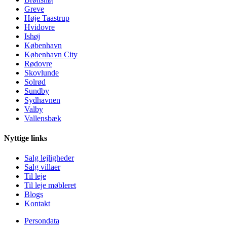
Greve
Høje Taastrup
Hvidovre
Ishøj
København
København City
Rødovre
Skovlunde
Solrød
Sundby
Sydhavnen
Valby
Vallensbæk
Nyttige links
Salg lejligheder
Salg villaer
Til leje
Til leje møbleret
Blogs
Kontakt
Persondata