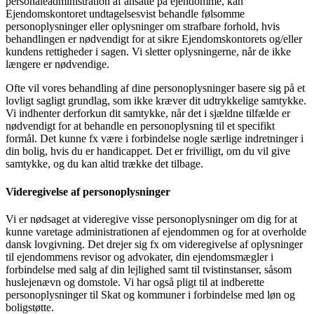
personaleadministration af ansatte på ejendomme, kan
Ejendomskontoret undtagelsesvist behandle følsomme
personoplysninger eller oplysninger om strafbare forhold, hvis
behandlingen er nødvendigt for at sikre Ejendomskontorets og/eller
kundens rettigheder i sagen. Vi sletter oplysningerne, når de ikke
længere er nødvendige.
Ofte vil vores behandling af dine personoplysninger basere sig på et
lovligt sagligt grundlag, som ikke kræver dit udtrykkelige samtykke.
Vi indhenter derforkun dit samtykke, når det i sjældne tilfælde er
nødvendigt for at behandle en personoplysning til et specifikt
formål. Det kunne fx være i forbindelse nogle særlige indretninger i
din bolig, hvis du er handicappet. Det er frivilligt, om du vil give
samtykke, og du kan altid trække det tilbage.
Videregivelse af personoplysninger
Vi er nødsaget at videregive visse personoplysninger om dig for at
kunne varetage administrationen af ejendommen og for at overholde
dansk lovgivning. Det drejer sig fx om videregivelse af oplysninger
til ejendommens revisor og advokater, din ejendomsmægler i
forbindelse med salg af din lejlighed samt til tvistinstanser, såsom
huslejenævn og domstole. Vi har også pligt til at indberette
personoplysninger til Skat og kommuner i forbindelse med løn og
boligstøtte.