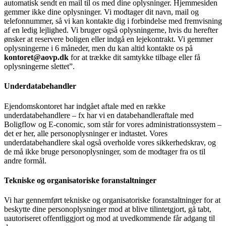
automatisk sendt en mail til os med dine oplysninger. Hjemmesiden
gemmer ikke dine oplysninger. Vi modtager dit navn, mail og
telefonnummer, så vi kan kontakte dig i forbindelse med fremvisning
af en ledig lejlighed. Vi bruger også oplysningerne, hvis du herefter
ønsker at reservere boligen eller indgå en lejekontrakt. Vi gemmer
oplysningerne i 6 måneder, men du kan altid kontakte os på
kontoret@aovp.dk
for at trække dit samtykke tilbage eller få
oplysningerne slettet”.
Underdatabehandler
Ejendomskontoret har indgået aftale med en række
underdatabehandlere – fx har vi en databehandleraftale med
Boligflow og E-conomic, som står for vores administrationssystem –
det er her, alle personoplysninger er indtastet. Vores
underdatabehandlere skal også overholde vores sikkerhedskrav, og
de må ikke bruge personoplysninger, som de modtager fra os til
andre formål.
Tekniske og organisatoriske foranstaltninger
Vi har gennemført tekniske og organisatoriske foranstaltninger for at
beskytte dine personoplysninger mod at blive tilintetgjort, gå tabt,
uautoriseret offentliggjort og mod at uvedkommende får adgang til