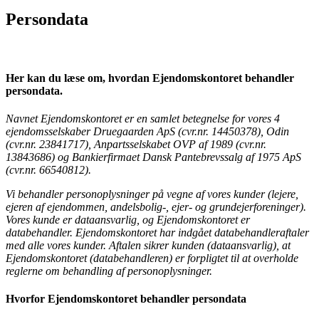
Persondata
Her kan du læse om, hvordan Ejendomskontoret behandler
persondata.
Navnet Ejendomskontoret er en samlet betegnelse for vores 4
ejendomsselskaber Druegaarden ApS (cvr.nr. 14450378), Odin
(cvr.nr.
23841717), Anpartsselskabet OVP af 1989 (cvr.nr.
13843686) og Bankierfirmaet
Dansk Pantebrevssalg af 1975 ApS
(cvr.nr. 66540812).
Vi behandler personoplysninger på vegne af vores kunder (lejere,
ejeren af
ejendommen, andelsbolig-, ejer- og grundejerforeninger).
Vores kunde er
dataansvarlig, og Ejendomskontoret er
databehandler. Ejendomskontoret har
indgået databehandleraftaler
med alle vores kunder. Aftalen sikrer kunden
(dataansvarlig), at
Ejendomskontoret (databehandleren) er forpligtet til at
overholde
reglerne om behandling af personoplysninger.
Hvorfor Ejendomskontoret behandler persondata