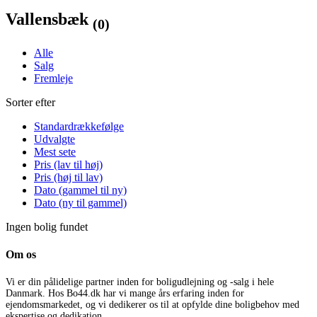
Vallensbæk
(0)
Alle
Salg
Fremleje
Sorter efter
Standardrækkefølge
Udvalgte
Mest sete
Pris (lav til høj)
Pris (høj til lav)
Dato (gammel til ny)
Dato (ny til gammel)
Ingen bolig fundet
Om os
Vi er din pålidelige partner inden for boligudlejning og -salg i hele
Danmark. Hos Bo44.dk har vi mange års erfaring inden for
ejendomsmarkedet, og vi dedikerer os til at opfylde dine boligbehov med
ekspertise og dedikation.