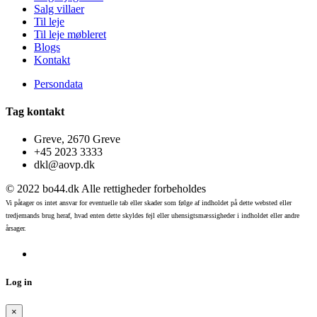
Salg villaer
Til leje
Til leje møbleret
Blogs
Kontakt
Persondata
Tag kontakt
Greve, 2670 Greve
+45 2023 3333
dkl@aovp.dk
© 2022 bo44.dk Alle rettigheder forbeholdes
Vi påtager os intet ansvar for eventuelle tab eller skader som følge af indholdet på dette websted eller
tredjemands brug heraf, hvad enten dette skyldes fejl eller uhensigtsmæssigheder i indholdet eller andre
årsager.
Log in
×