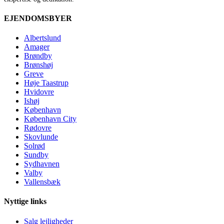
EJENDOMSBYER
Albertslund
Amager
Brøndby
Brønshøj
Greve
Høje Taastrup
Hvidovre
Ishøj
København
København City
Rødovre
Skovlunde
Solrød
Sundby
Sydhavnen
Valby
Vallensbæk
Nyttige links
Salg lejligheder