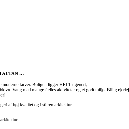
 med ALTAN …
otte moderne farver. Boligen ligger HELT ugenert,
vidovre Vang med mange fælles aktiviteter og et godt miljø. Billig ejerle
ser!
ri af høj kvalitet og i stilren arkitektur.
rkitektur.