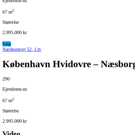
Ejendoms-nr.
2
67
m
Størrelse
2.995.000 kr
Salg
Næsborgvej 52, 1.tv
København Hvidovre – Næsborgv
290
Ejendoms-nr.
2
67
m
Størrelse
2.995.000 kr
Video