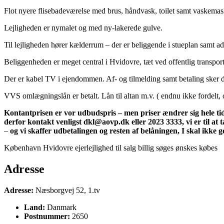
Flot nyere flisebadeværelse med brus, håndvask, toilet samt vaskemas
Lejligheden er nymalet og med ny-lakerede gulve.
Til lejligheden hører kælderrum – der er beliggende i stueplan samt ad
Beliggenheden er meget central i Hvidovre, tæt ved offentlig transport,
Der er kabel TV i ejendommen. Af- og tilmelding samt betaling sker di
VVS omlægningslån er betalt. Lån til altan m.v. ( endnu ikke fordelt, 
Kontantprisen er vor udbudspris – men priser ændrer sig
hele ti
derfor kontakt venligst dkl@aovp.dk eller 2023 3333, vi er til at
–
og vi skaffer udbetalingen og resten af belåningen, I skal ikke 
København Hvidovre ejerlejlighed til salg billig søges ønskes købes
Adresse
Adresse:
Næsborgvej 52, 1.tv
Land:
Danmark
Postnummer:
2650