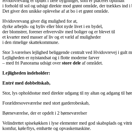
Hvidovrevang er opført i flere bygninger, som er placeret optimalt
i forhold til sol og udsigt direkte mod grønt område, der trækkes ind 
Det giver den unikke oplevelse af at bo i et grønt område.
Hvidovrevang giver dig mulighed for at,
dyrke arbejds- og byliv eller blot nyde livet i en bydel,
der blomstrer, forener erhvervsliv med boliger og er blevet til
et kvarter med masser af liv og et væld af muligheder
i den rimelige skattekommune.
Stor 3-værelses lejlighed beliggende centralt ved Hvidovrevej i gult 
Lejligheden er nyistandsat og i flotte moderne farver
– med fri Panorama udsigt over
store dele
af området.
Lejligheden indeholder:
Entré med dobbeltskab,
Stor, lys opholdsstue med direkte udgang til ny altan og adgang til
Forældresoveværelse med stort garderobeskab,
Børneværelse, der er opdelt i 2 børneværelser
Velindrettet spisekøkken i lyse elementer med god skabsplads og vitr
komfur, køle/frys, emhætte og opvaskemaskine.