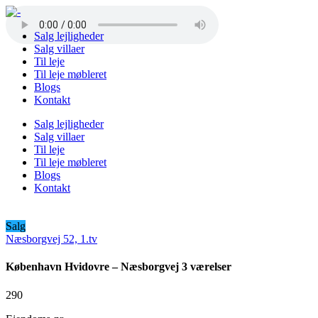
Salg lejligheder
Salg villaer
Til leje
Til leje møbleret
Blogs
Kontakt
Salg lejligheder
Salg villaer
Til leje
Til leje møbleret
Blogs
Kontakt
Salg
Næsborgvej 52, 1.tv
København Hvidovre – Næsborgvej 3 værelser
290