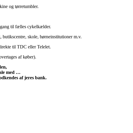
kine og tørretumbler.
gang til fælles cykelkælder.
 butikscentre, skole, børneinstitutioner m.v.
rekte til TDC eller Telelet.
overtages af køber).
den,
 tale med …
godkendes af jeres bank.