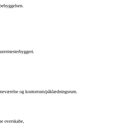
i bebyggelsen.
murermesterbyggeri.
 børneværelse og kontorrum/påklædningsrum.
ine overskabe,