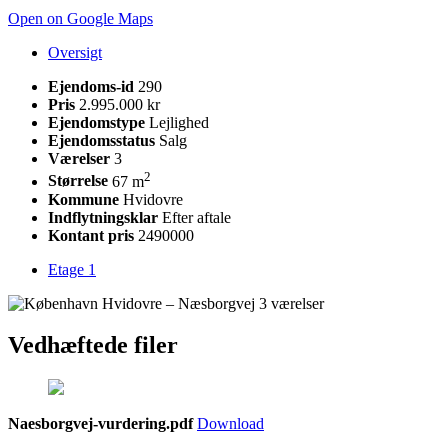
Open on Google Maps
Oversigt
Ejendoms-id
290
Pris
2.995.000 kr
Ejendomstype
Lejlighed
Ejendomsstatus
Salg
Værelser
3
2
Størrelse
67 m
Kommune
Hvidovre
Indflytningsklar
Efter aftale
Kontant pris
2490000
Etage 1
Vedhæftede filer
Naesborgvej-vurdering.pdf
Download