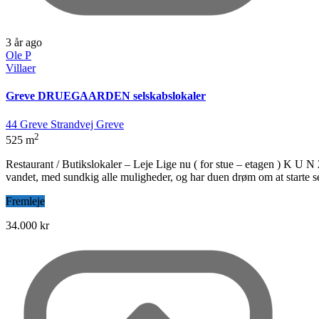
3 år ago
Ole P
Villaer
Greve DRUEGAARDEN selskabslokaler
44 Greve Strandvej Greve
2
525 m
Restaurant / Butikslokaler – Leje Lige nu ( for stue – etagen ) K U 
vandet, med sundkig alle muligheder, og har duen drøm om at starte se
Fremleje
34.000 kr