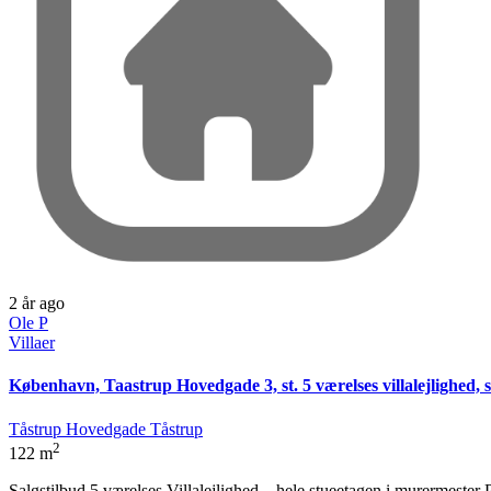
2 år ago
Ole P
Villaer
København, Taastrup Hovedgade 3, st. 5 værelses villalejlighed, 
Tåstrup Hovedgade Tåstrup
2
122 m
Salgstilbud 5 værelses Villalejlighed – hele stueetagen i murermeste