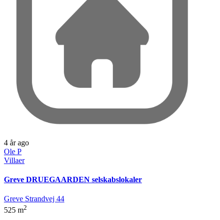
4 år ago
Ole P
Villaer
Greve DRUEGAARDEN selskabslokaler
Greve Strandvej 44
2
525 m