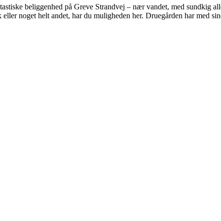
astiske beliggenhed på Greve Strandvej – nær vandet, med sundkig alle
utik eller noget helt andet, har du muligheden her. Druegården har med 