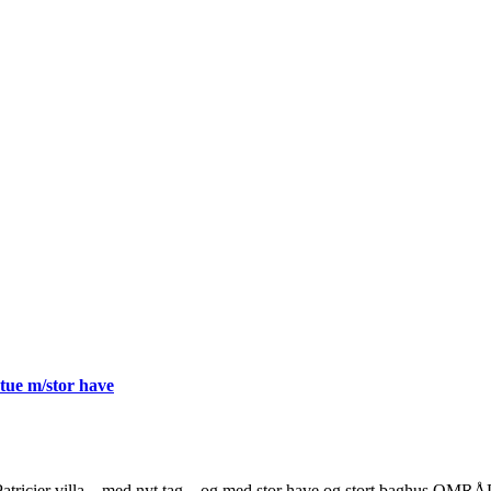
stue m/stor have
r Patricier villa – med nyt tag – og med stor have og stort baghus OMR