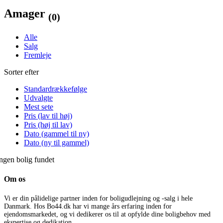
Amager
(0)
Alle
Salg
Fremleje
Sorter efter
Standardrækkefølge
Udvalgte
Mest sete
Pris (lav til høj)
Pris (høj til lav)
Dato (gammel til ny)
Dato (ny til gammel)
ngen bolig fundet
Om os
Vi er din pålidelige partner inden for boligudlejning og -salg i hele
Danmark. Hos Bo44.dk har vi mange års erfaring inden for
ejendomsmarkedet, og vi dedikerer os til at opfylde dine boligbehov med
ekspertise og dedikation.