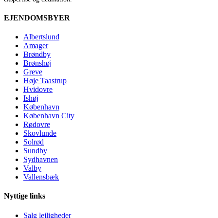
EJENDOMSBYER
Albertslund
Amager
Brøndby
Brønshøj
Greve
Høje Taastrup
Hvidovre
Ishøj
København
København City
Rødovre
Skovlunde
Solrød
Sundby
Sydhavnen
Valby
Vallensbæk
Nyttige links
Salg lejligheder