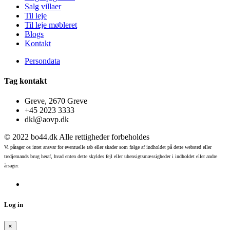
Salg villaer
Til leje
Til leje møbleret
Blogs
Kontakt
Persondata
Tag kontakt
Greve, 2670 Greve
+45 2023 3333
dkl@aovp.dk
© 2022 bo44.dk Alle rettigheder forbeholdes
Vi påtager os intet ansvar for eventuelle tab eller skader som følge af indholdet på dette websted eller
tredjemands brug heraf, hvad enten dette skyldes fejl eller uhensigtsmæssigheder i indholdet eller andre
årsager.
Log in
×