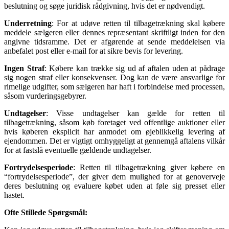
beslutning og søge juridisk rådgivning, hvis det er nødvendigt.
Underretning
: For at udøve retten til tilbagetrækning skal købere
meddele sælgeren eller dennes repræsentant skriftligt inden for den
angivne tidsramme. Det er afgørende at sende meddelelsen via
anbefalet post eller e-mail for at sikre bevis for levering.
Ingen Straf
: Købere kan trække sig ud af aftalen uden at pådrage
sig nogen straf eller konsekvenser. Dog kan de være ansvarlige for
rimelige udgifter, som sælgeren har haft i forbindelse med processen,
såsom vurderingsgebyrer.
Undtagelser
: Visse undtagelser kan gælde for retten til
tilbagetrækning, såsom køb foretaget ved offentlige auktioner eller
hvis køberen eksplicit har anmodet om øjeblikkelig levering af
ejendommen. Det er vigtigt omhyggeligt at gennemgå aftalens vilkår
for at fastslå eventuelle gældende undtagelser.
Fortrydelsesperiode
: Retten til tilbagetrækning giver købere en
“fortrydelsesperiode”, der giver dem mulighed for at genoverveje
deres beslutning og evaluere købet uden at føle sig presset eller
hastet.
Ofte Stillede Spørgsmål: