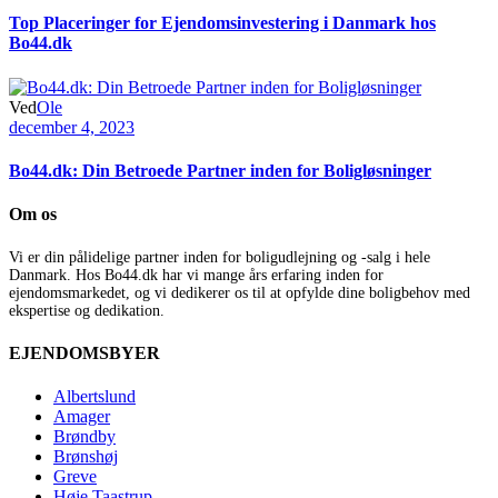
Top Placeringer for Ejendomsinvestering i Danmark hos
Bo44.dk
Ved
Ole
december 4, 2023
Bo44.dk: Din Betroede Partner inden for Boligløsninger
Om os
Vi er din pålidelige partner inden for boligudlejning og -salg i hele
Danmark. Hos Bo44.dk har vi mange års erfaring inden for
ejendomsmarkedet, og vi dedikerer os til at opfylde dine boligbehov med
ekspertise og dedikation.
EJENDOMSBYER
Albertslund
Amager
Brøndby
Brønshøj
Greve
Høje Taastrup