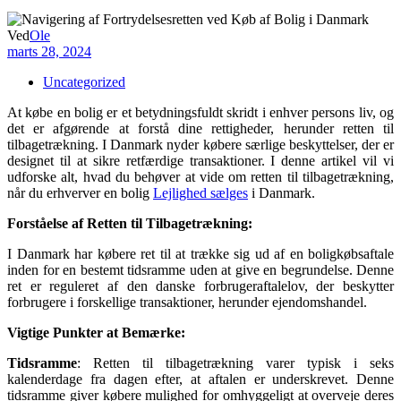
Ved
Ole
marts 28, 2024
Uncategorized
At købe en bolig er et betydningsfuldt skridt i enhver persons liv, og
det er afgørende at forstå dine rettigheder, herunder retten til
tilbagetrækning. I Danmark nyder købere særlige beskyttelser, der er
designet til at sikre retfærdige transaktioner. I denne artikel vil vi
udforske alt, hvad du behøver at vide om retten til tilbagetrækning,
når du erhverver en bolig
Lejlighed sælges
i Danmark.
Forståelse af Retten til Tilbagetrækning:
I Danmark har købere ret til at trække sig ud af en boligkøbsaftale
inden for en bestemt tidsramme uden at give en begrundelse. Denne
ret er reguleret af den danske forbrugeraftalelov, der beskytter
forbrugere i forskellige transaktioner, herunder ejendomshandel.
Vigtige Punkter at Bemærke:
Tidsramme
: Retten til tilbagetrækning varer typisk i seks
kalenderdage fra dagen efter, at aftalen er underskrevet. Denne
tidsramme giver købere mulighed for omhyggeligt at overveje deres