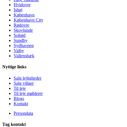
Hvidovre
Ishøj
København
København City
Rødovre
Skovlunde
Solrød
Sundby
Sydhavnen
Valby
Vallensbæk
Nyttige links
Salg lejligheder
Salg villaer
Til leje
Til leje møbleret
Blogs
Kontakt
Persondata
Tag kontakt